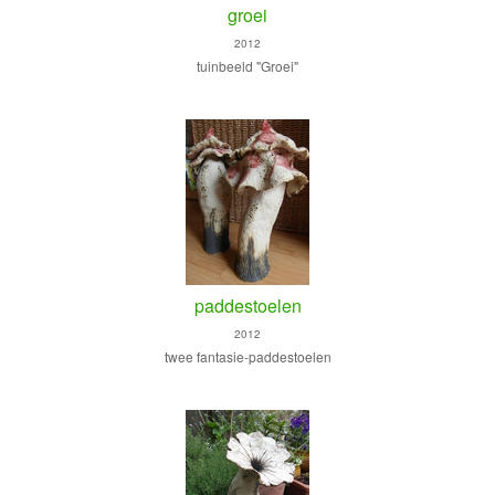
groei
2012
tuinbeeld "Groei"
paddestoelen
2012
twee fantasie-paddestoelen